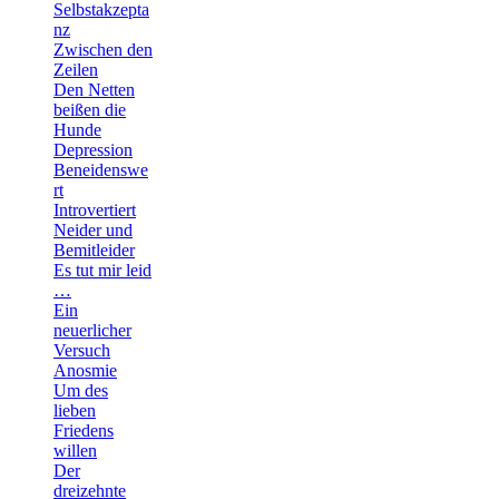
Selbstakzepta
nz
Zwischen den
Zeilen
Den Netten
beißen die
Hunde
Depression
Beneidenswe
rt
Introvertiert
Neider und
Bemitleider
Es tut mir leid
…
Ein
neuerlicher
Versuch
Anosmie
Um des
lieben
Friedens
willen
Der
dreizehnte