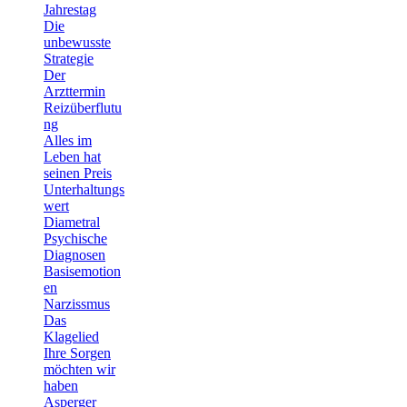
Jahrestag
Die
unbewusste
Strategie
Der
Arzttermin
Reizüberflutu
ng
Alles im
Leben hat
seinen Preis
Unterhaltungs
wert
Diametral
Psychische
Diagnosen
Basisemotion
en
Narzissmus
Das
Klagelied
Ihre Sorgen
möchten wir
haben
Asperger