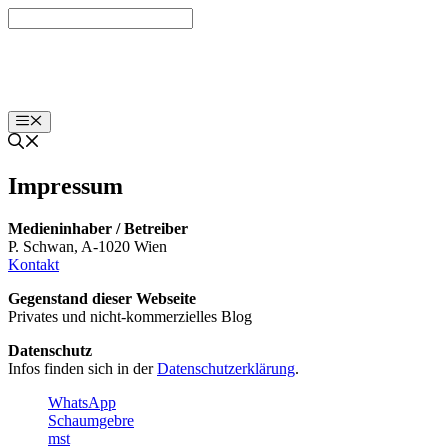
Zum
Inhalt
springen
blog.labut.at
Menü
Impressum
Medieninhaber / Betreiber
P. Schwan, A-1020 Wien
Kontakt
Gegenstand dieser Webseite
Privates und nicht-kommerzielles Blog
Datenschutz
Infos finden sich in der
Datenschutzerklärung
.
WhatsApp
Schaumgebre
mst