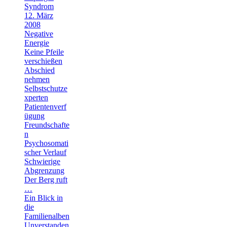
Syndrom
12. März
2008
Negative
Energie
Keine Pfeile
verschießen
Abschied
nehmen
Selbstschutze
xperten
Patientenverf
ügung
Freundschafte
n
Psychosomati
scher Verlauf
Schwierige
Abgrenzung
Der Berg ruft
…
Ein Blick in
die
Familienalben
Unverstanden